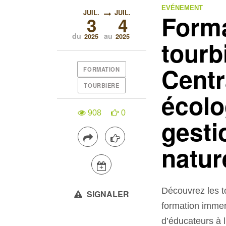
EVÉNEMENT
JUIL.
JUIL.
Forma
3
4
du
au
2025
2025
tourb
Centr
FORMATION
TOURBIERE
écolo
908
0
gesti
natur
Découvrez les to
SIGNALER
formation immer
d’éducateurs à 