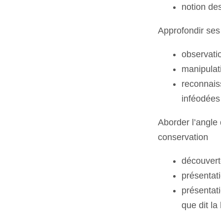
notion de
Approfondir ses
observati
manipulat
reconnaiss
inféodées
Aborder l’angle
conservation
découverte
présentat
présentati
que dit la