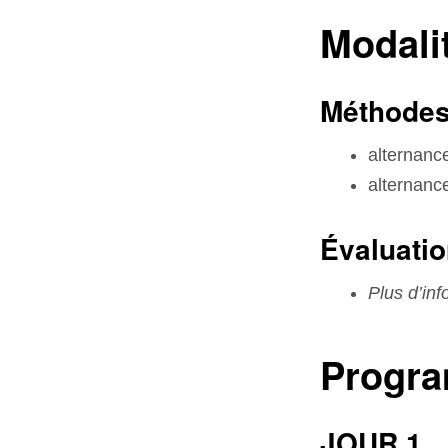
Modali
Méthodes
alternance
alternanc
Évaluati
Plus d’in
Progr
JOUR 1