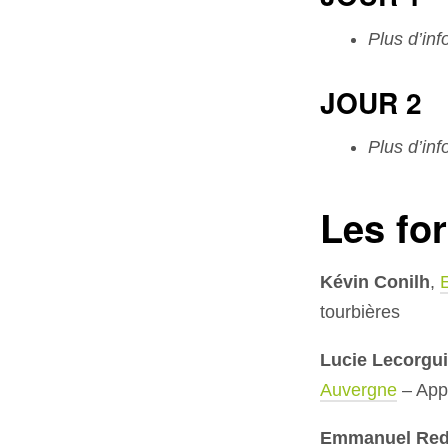
Plus d’in
JOUR 2
Plus d’in
Les fo
Kévin Conilh
,
tourbières
Lucie Lecorgui
Auvergne
– Appo
Emmanuel Red