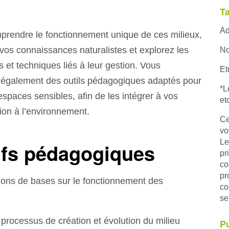
Ta
Ad
rendre le fonctionnement unique de ces milieux,
vos connaissances naturalistes et explorez les
No
s et techniques liés à leur gestion. Vous
Et
également des outils pédagogiques adaptés pour
*L
spaces sensibles, afin de les intégrer à vos
et
ion à l’environnement.
Ce
vo
Le
ifs pédagogiques
pr
co
pr
tions de bases sur le fonctionnement des
co
se
, processus de création et évolution du milieu
Pu