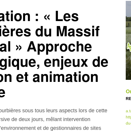
tion : « Les
ières du Massif
al » Approche
gique, enjeux de
on et animation
e
Or
R
urbières sous tous leurs aspects lors de cette
a.
ht
sive de deux jours, mêlant intervention
du
l’environnement et de gestionnaires de sites