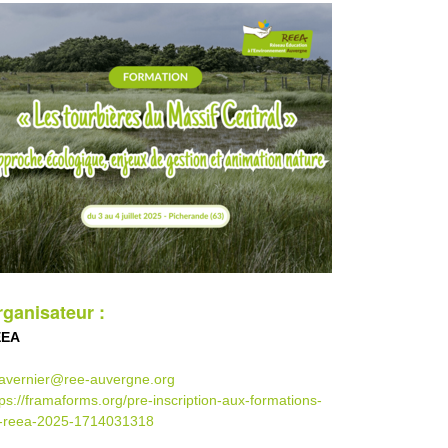
ganisateur :
EEA
tavernier@ree-auvergne.org
tps://framaforms.org/pre-inscription-aux-formations-
-reea-2025-1714031318