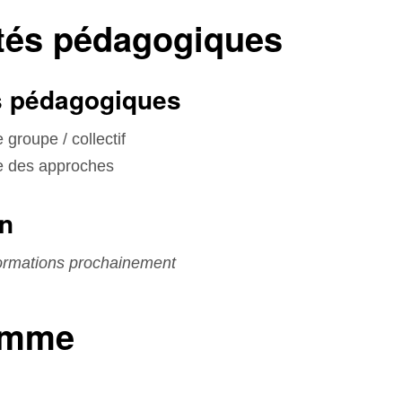
tés pédagogiques
 pédagogiques
 groupe / collectif
e des approches
on
formations prochainement
amme