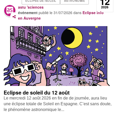
12
ECLIPSE-DE-SOLEIL
ASTRONOMIE
astu 'sciences
2026
événement
publié le
31/07/2026
dans
Eclipse info
en Auvergne
Eclipse de soleil du 12 août
Le mercredi 12 août 2026 en fin de de journée, aura lieu
une éclipse totale de Soleil en Espagne. C’est sans doute,
le phénomène astronomique le...