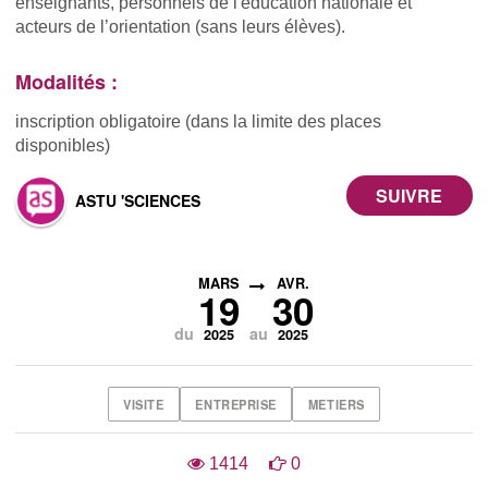
enseignants, personnels de l'éducation nationale et
acteurs de l’orientation (sans leurs élèves).
Modalités :
inscription obligatoire (dans la limite des places
disponibles)
ASTU 'SCIENCES
MARS
AVR.
19
30
du
au
2025
2025
VISITE
ENTREPRISE
METIERS
1414
0