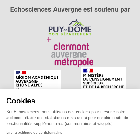
Echosciences Auvergne est soutenu par
Cookies
Sur Echosciences, nous utilisons des cookies pour mesurer notre
Echosciences Auvergne est le réseau social des amateurs
audience, établir des statistiques mais aussi pour enrichir le site de
de sciences et de technologies du territoire. Propulsé par
fonctionnalités supplémentaires (commentaires et widgets).
astu'sciences
.
Lire la politique de confidentialité