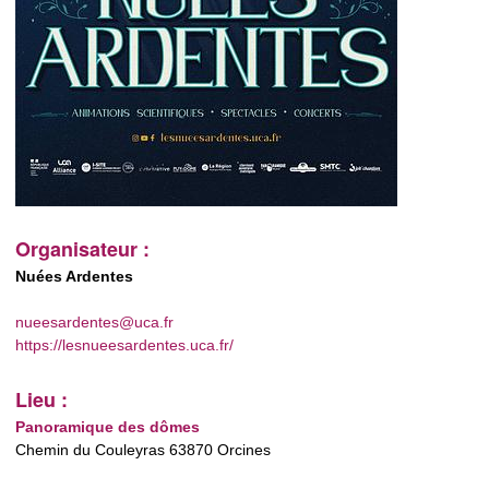
Organisateur :
Nuées Ardentes
nueesardentes@uca.fr
https://lesnueesardentes.uca.fr/
Lieu :
Panoramique des dômes
Chemin du Couleyras 63870 Orcines