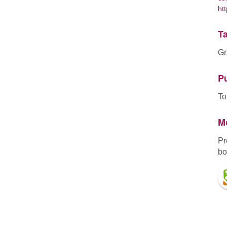
ht
Ta
Gr
Pu
To
Mo
Pr
bo