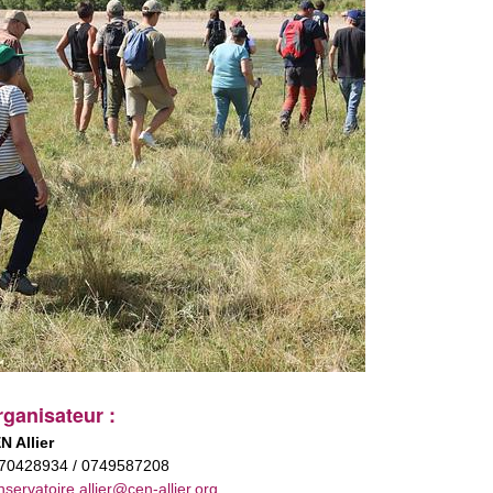
ganisateur :
N Allier
70428934 / 0749587208
nservatoire.allier@cen-allier.org