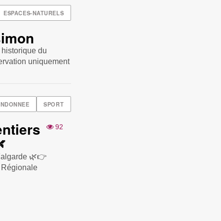
ESPACES-NATURELS
simon
 historique du
servation uniquement
ANDONNEE
SPORT
ntiers
92

-Falgarde 🌿👉
 Régionale