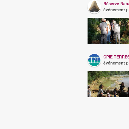
Réserve Natu
événement
pu
CPIE TERRE
événement
pu