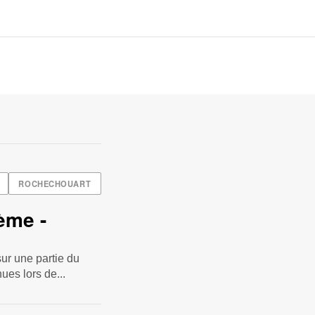
ROCHECHOUART
ème -
ur une partie du
nues lors de...