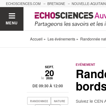
ECHOSCIENCES.COM
BRETAGNE
NOUVELLE-AQUITAIN
NANTES
GRENOBLE
GRAND EST
BOURGOGNE-
MENU
Accueil
Les événements
Randonnée natu
EVÉNEMENT
SEPT.
Rand
20
le
2026
bords
DE 09:30 À 12:00
Suivez le CEN A
RANDONNEE
NATURE