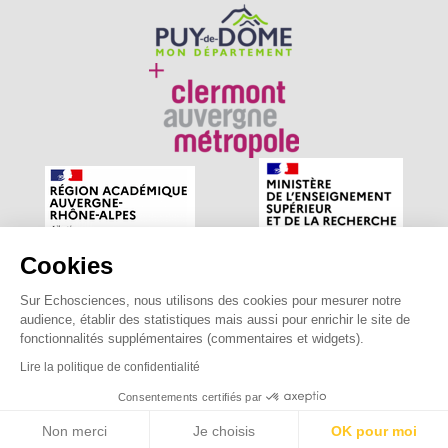
Cookies
Sur Echosciences, nous utilisons des cookies pour mesurer notre
Echosciences Auvergne est le réseau social des amateurs
audience, établir des statistiques mais aussi pour enrichir le site de
de sciences et de technologies du territoire. Propulsé par
fonctionnalités supplémentaires (commentaires et widgets).
astu'sciences
.
Lire la politique de confidentialité
Consentements certifiés par
Mentions légales
|
Politique de confidentialité
|
CGU
|
Ligne éditoriale
Non merci
Je choisis
OK pour moi