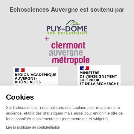
Echosciences Auvergne est soutenu par
Cookies
Sur Echosciences, nous utilisons des cookies pour mesurer notre
Echosciences Auvergne est le réseau social des amateurs
audience, établir des statistiques mais aussi pour enrichir le site de
de sciences et de technologies du territoire. Propulsé par
fonctionnalités supplémentaires (commentaires et widgets).
astu'sciences
.
Lire la politique de confidentialité