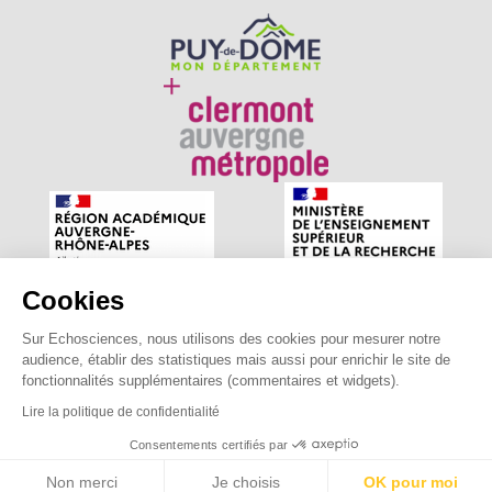
Cookies
Sur Echosciences, nous utilisons des cookies pour mesurer notre
Echosciences Auvergne est le réseau social des amateurs
audience, établir des statistiques mais aussi pour enrichir le site de
de sciences et de technologies du territoire. Propulsé par
fonctionnalités supplémentaires (commentaires et widgets).
astu'sciences
.
Lire la politique de confidentialité
Consentements certifiés par
Mentions légales
|
Politique de confidentialité
|
CGU
|
Ligne éditoriale
Non merci
Je choisis
OK pour moi