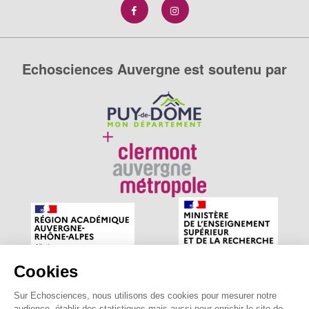
Echosciences Auvergne est soutenu par
Cookies
Sur Echosciences, nous utilisons des cookies pour mesurer notre
Echosciences Auvergne est le réseau social des amateurs
audience, établir des statistiques mais aussi pour enrichir le site de