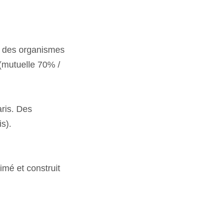
ive des organismes
(mutuelle 70% /
aris. Des
is).
imé et construit