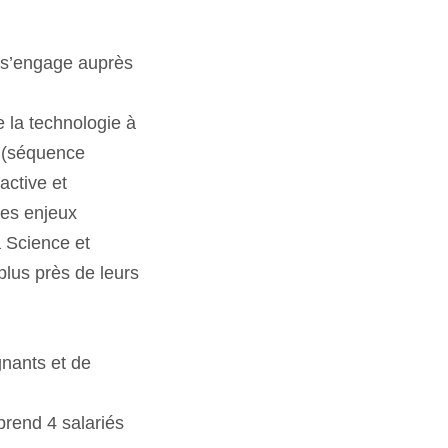
 s’engage auprès
e la technologie à
s (séquence
ractive et
les enjeux
 Science et
plus près de leurs
gnants et de
mprend 4 salariés