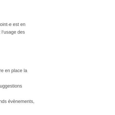
joint-e est en
nt l’usage des
re en place la
suggestions
rands évènements,