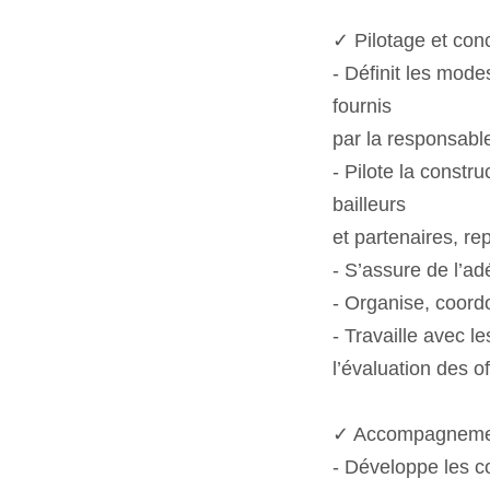
✓ Pilotage et conc
- Définit les mod
fournis
par la responsable 
- Pilote la constr
bailleurs
et partenaires, re
- S’assure de l’a
- Organise, coord
- Travaille avec l
l’évaluation des o
✓ Accompagnemen
- Développe les c