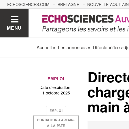
ECHOSCIENCES.COM
BRETAGNE
NOUVELLE-AQUITAIN
NANTES
GRENOBLE
GRAND EST
BOURGOGNE-
MENU
Accueil
Les annonces
Directeur.rice adj
Direct
EMPLOI
charge
Date d'expiration :
1 octobre 2025
main à
EMPLOI
FONDATION-LA-MAIN-
A-LA-PATE