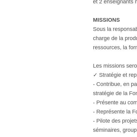
et 2 enseignants 
MISSIONS
Sous la responsabi
charge de la produc
ressources, la fo
Les missions sero
✓ Stratégie et re
- Contribue, en pa
stratégie de la Fo
- Présente au comi
- Représente la F
- Pilote des proj
séminaires, group