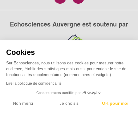
Echosciences Auvergne est soutenu par
Cookies
Sur Echosciences, nous utilisons des cookies pour mesurer notre
audience, établir des statistiques mais aussi pour enrichir le site de
fonctionnalités supplémentaires (commentaires et widgets).
Lire la politique de confidentialité
Consentements certifiés par
Non merci
Je choisis
OK pour moi
Axeptio consent
Plateforme de Gestion du Consentement : Personnalisez vos O
Echosciences Auvergne est le réseau social des amateurs
Notre plateforme vous permet d'adapter et de gérer vos paramètr
de sciences et de technologies du territoire. Propulsé par