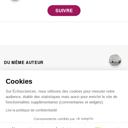
DU MÊME AUTEUR
Cookies
YES-WE-CODE
MICROBIT
Sur Echosciences, nous utilisons des cookies pour mesurer notre
Collège Irène et Frédéric Joliot Curie
audience, établir des statistiques mais aussi pour enrichir le site de
dossier
publié le
07/07/2023
fonctionnalités supplémentaires (commentaires et widgets).
Lire la politique de confidentialité
Collège Irène Et Frédéric Joliot-Curie
1341
Consentements certifiés par
Suivis du travail des élèves de 4eme du Collège Irène Et
Frédéric Joliot-Curie sur la mission "objectif lune"