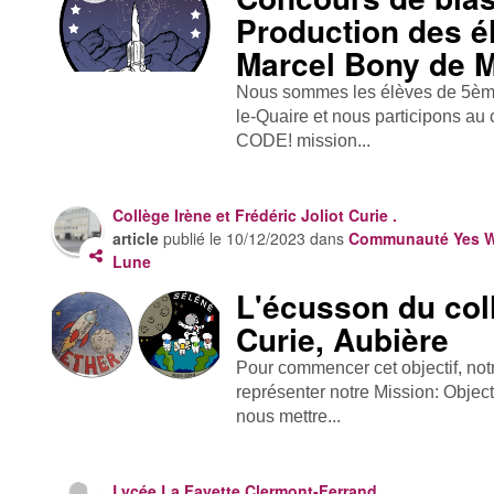
Production des é
Marcel Bony de M
Nous sommes les élèves de 5ème
le-Quaire et nous participons a
CODE! mission...
Collège Irène et Frédéric Joliot Curie .
article
publié le
10/12/2023
dans
Communauté Yes We
Lune
L'écusson du coll
Curie, Aubière
Pour commencer cet objectif, not
représenter notre Mission: Obje
nous mettre...
Lycée La Fayette Clermont-Ferrand