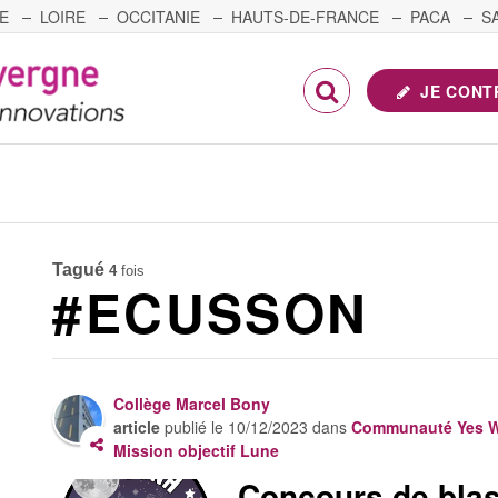
E
LOIRE
OCCITANIE
HAUTS-DE-FRANCE
PACA
S
FRANCHE-COMTÉ
JE CONT
Tagué
4
fois
#ECUSSON
Collège Marcel Bony
article
publié le
10/12/2023
dans
Communauté Yes W
Mission objectif Lune
Concours de blas