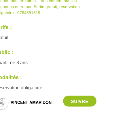
çonne nos territoires… et comment nous la
çonnons en retour. Sortie gratuit, réservation
ligatoire : 0784591819
rifs :
atuit
blic :
partir de 8 ans
dalités :
servation obligatoire
VINCENT AMARIDON