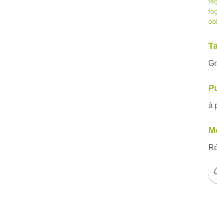
fa
fa
ob
Ta
Gr
Pu
à 
Mo
Ré