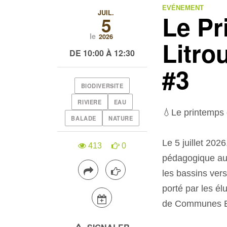
EVÉNEMENT
JUIL.
Le Pr
5
le
2026
Litro
DE 10:00 À 12:30
#3
BIODIVERSITE
RIVIERE
EAU
💧Le printemps 
BALADE
NATURE
Le 5 juillet 20
413
0
pédagogique aut
les bassins vers
porté par les 
de Communes Ent