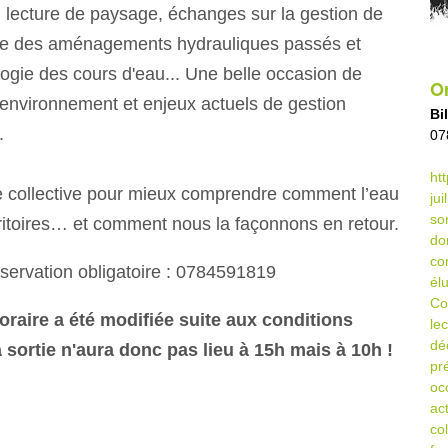
lecture de paysage, échanges sur la gestion de
rte des aménagements hydrauliques passés et
logie des cours d'eau... Une belle occasion de
Or
, environnement et enjeux actuels de gestion
Bi
.
07
ht
 collective pour mieux comprendre comment l’eau
ju
so
ritoires… et comment nous la façonnons en retour.
do
co
réservation obligatoire : 0784591819
él
Co
raire a été modifiée suite aux conditions
le
dé
 sortie n'aura donc pas lieu à 15h mais à 10h !
pr
oc
ac
co