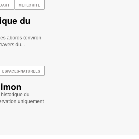
UART
METEORITE
ique du
ses abords (environ
ravers du...
ESPACES-NATURELS
simon
 historique du
servation uniquement