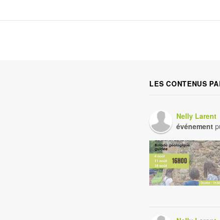
LES CONTENUS PA
Nelly Larent
événement
pu