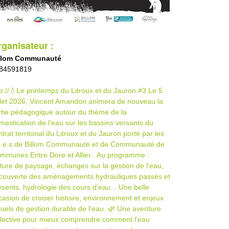
ganisateur :
llom Communauté
84591819
tp://💧Le printemps du Litroux et du Jauron #3 Le 5
illet 2026, Vincent Amaridon animera de nouveau la
rtie pédagogique autour du thème de la
mestication de l’eau sur les bassins versants du
ntrat territorial du Litroux et du Jauron porté par les
u.e.s de Billom Communauté et de Communauté de
mmunes Entre Dore et Allier . Au programme :
cture de paysage, échanges sur la gestion de l’eau,
couverte des aménagements hydrauliques passés et
ésents, hydrologie des cours d'eau... Une belle
casion de croiser histoire, environnement et enjeux
tuels de gestion durable de l'eau. 🌿 Une aventure
llective pour mieux comprendre comment l’eau