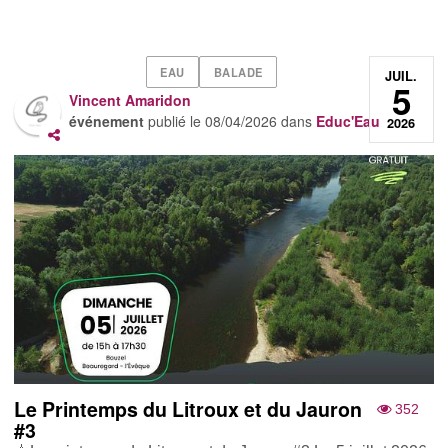
EAU
BALADE
JUIL.
5
Vincent Amaridon
événement
publié le
08/04/2026
dans
Educ'Eau
2026
Le Printemps du Litroux et du Jauron
352
#3