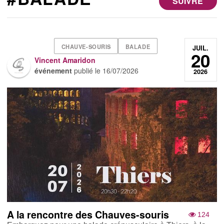
SUIVRE
CHAUVE-SOURIS
BALADE
JUIL.
20
Vincent Amaridon
événement
publié le
16/07/2026
2026
A la rencontre des Chauves-souris
124