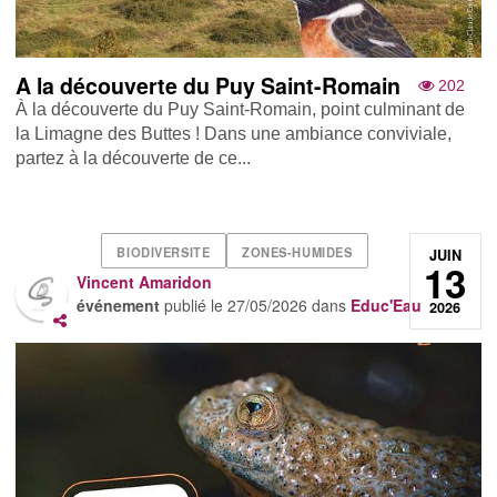
A la découverte du Puy Saint-Romain
202
À la découverte du Puy Saint-Romain, point culminant de
la Limagne des Buttes ! Dans une ambiance conviviale,
partez à la découverte de ce...
BIODIVERSITE
ZONES-HUMIDES
JUIN
13
Vincent Amaridon
événement
publié le
27/05/2026
dans
Educ'Eau
2026