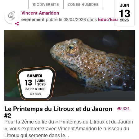
BIODIVERSITE
ZONES-HUMIDES
JUIN
13
Vincent Amaridon
événement
publié le
08/04/2026
dans
Educ'Eau
2026
Le Printemps du Litroux et du Jauron
331
#2
Pour la 2ème sortie du « Printemps du Litroux et du Jauron
», vous explorerez avec Vincent Amaridon le ruisseau du
Litroux qui serpente dans le...