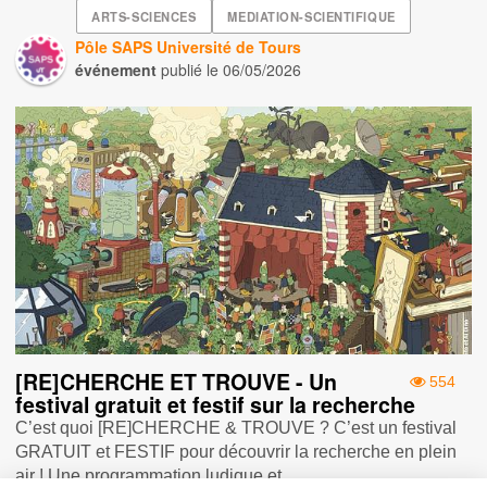
ARTS-SCIENCES
MEDIATION-SCIENTIFIQUE
Pôle SAPS Université de Tours
événement
publié le
06/05/2026
[RE]CHERCHE ET TROUVE - Un
554
festival gratuit et festif sur la recherche
C’est quoi [RE]CHERCHE & TROUVE ? C’est un festival
GRATUIT et FESTIF pour découvrir la recherche en plein
air ! Une programmation ludique et...