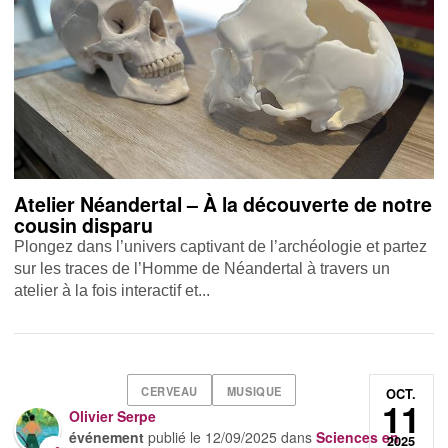
Atelier Néandertal – À la découverte de notre
cousin disparu
Plongez dans l’univers captivant de l’archéologie et partez
sur les traces de l’Homme de Néandertal à travers un
atelier à la fois interactif et...
CERVEAU
MUSIQUE
OCT.
11
Olivier Serpe
événement
publié le
12/09/2025
dans
Sciences en
2025