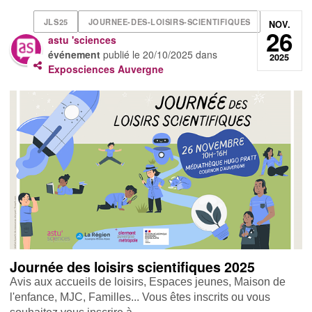
JLS25
JOURNEE-DES-LOISIRS-SCIENTIFIQUES
NOV.
26
astu 'sciences
événement
publié le
20/10/2025
dans
2025
Exposciences Auvergne
Journée des loisirs scientifiques 2025
Avis aux accueils de loisirs, Espaces jeunes, Maison de
l'enfance, MJC, Familles... Vous êtes inscrits ou vous