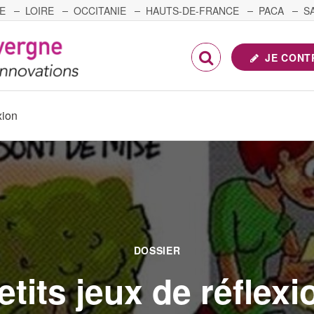
E
LOIRE
OCCITANIE
HAUTS-DE-FRANCE
PACA
S
FRANCHE-COMTÉ
JE CONT
xion
DOSSIER
etits jeux de réflexi