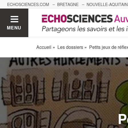
ECHOSCIENCES.COM
BRETAGNE
NOUVELLE-AQUITAIN
NANTES
GRENOBLE
GRAND EST
BOURGOGNE-
MENU
Accueil
Les dossiers
Petits jeux de réfle
P