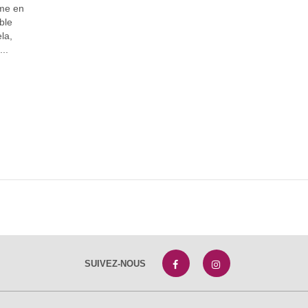
me en
ble
la,
..
SUIVEZ-NOUS