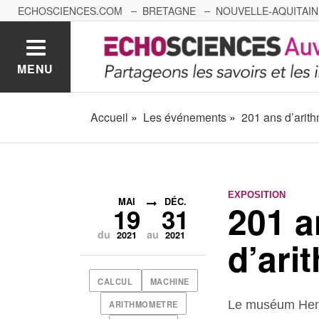
ECHOSCIENCES.COM
BRETAGNE
NOUVELLE-AQUITAIN
NANTES
GRENOBLE
GRAND EST
BOURGOGNE-
MENU
Accueil
Les événements
201 ans d’arit
EXPOSITION
MAI
DÉC.
201 a
19
31
du
au
2021
2021
d’ari
CALCUL
MACHINE
Le muséum Henr
ARITHMOMETRE