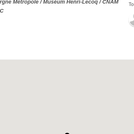
rgne Métropole / Muséum Henri-Lecoq / CNAM
To
EC