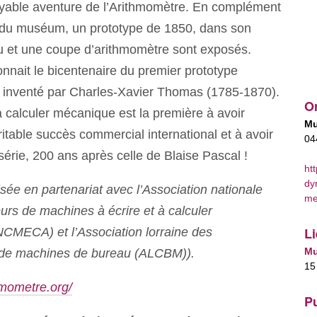
royable aventure de l’Arithmomètre. En complément
 du muséum, un prototype de 1850, dans son
ou et une coupe d’arithmomètre sont exposés.
nnait le bicentenaire du premier prototype
 inventé par Charles-Xavier Thomas (1785-1870).
Or
 calculer mécanique est la première à avoir
Mu
itable succès commercial international et à avoir
04
série, 200 ans après celle de Blaise Pascal !
ht
dy
isée en partenariat avec l’Association nationale
me
urs de machines à écrire et à calculer
Li
MECA) et l’Association lorraine des
Mu
s de machines de bureau (ALCBM)).
15
hmometre.org/
Pu