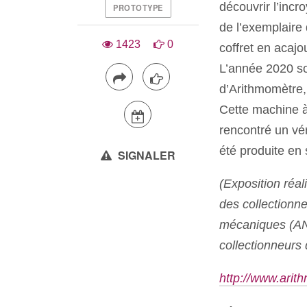
découvrir l’inc
PROTOTYPE
de l’exemplaire
1423
0
coffret en acaj
L’année 2020 so
d’Arithmomètre,
Cette machine à
rencontré un vér
été produite en 
SIGNALER
(Exposition réal
des collectionne
mécaniques (ANC
collectionneur
http://www.arit