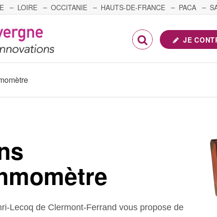
E
LOIRE
OCCITANIE
HAUTS-DE-FRANCE
PACA
S
FRANCHE-COMTÉ
JE CONT
hmomètre
ns
thmomètre
i-Lecoq de Clermont-Ferrand vous propose de