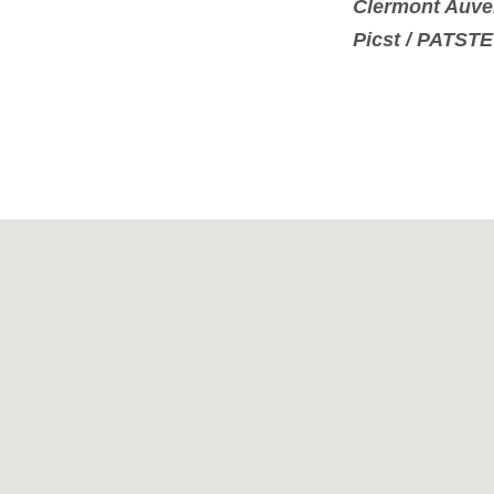
Clermont Auve
Picst / PATST