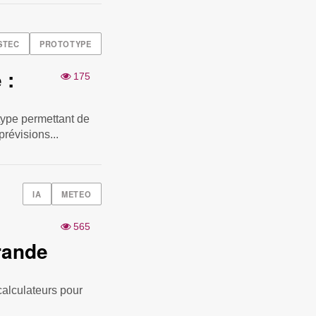
STEC
PROTOTYPE
 :
175
type permettant de
révisions...
IA
METEO
565
grande
rcalculateurs pour