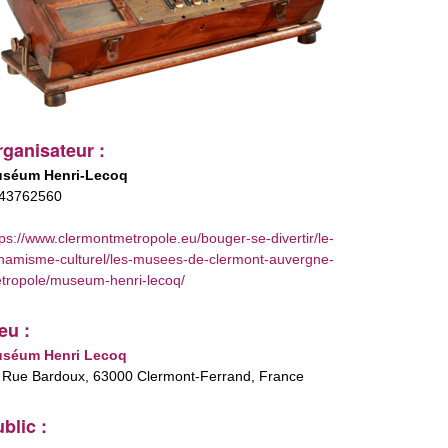
ganisateur :
séum Henri-Lecoq
43762560
tps://www.clermontmetropole.eu/bouger-se-divertir/le-
namisme-culturel/les-musees-de-clermont-auvergne-
tropole/museum-henri-lecoq/
eu :
séum Henri Lecoq
 Rue Bardoux, 63000 Clermont-Ferrand, France
blic :