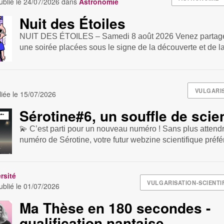
blié le
24/07/2026
dans
Astronomie
Nuit des Étoiles
NUIT DES ÉTOILES – Samedi 8 août 2026 Venez partager
une soirée placées sous le signe de la découverte et de la 
VULGARI
iée le
15/07/2026
Sérotine#6, un souffle de scie
💫 C’est parti pour un nouveau numéro ! Sans plus attend
numéro de Sérotine, votre futur webzine scientifique préféré 
rsité
VULGARISATION-SCIENTI
blié le
01/07/2026
Ma Thèse en 180 secondes -
qualification nantaise