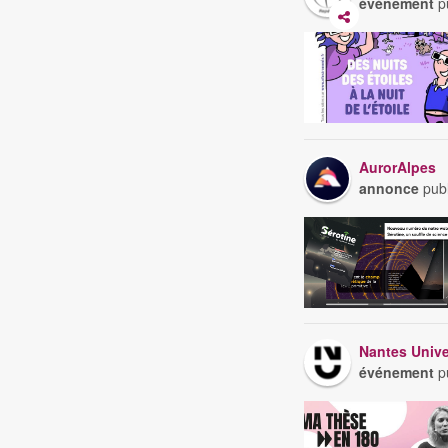
événement
pu
AurorAlpes
annonce
publ
Nantes Unive
événement
pu