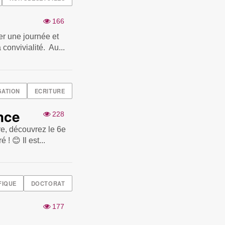
166
 une journée et
convivialité. Au...
SATION
ECRITURE
nce
228
re, découvrez le 6e
! 😊 Il est...
FIQUE
DOCTORAT
177