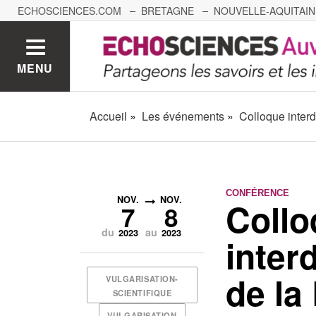
ECHOSCIENCES.COM
BRETAGNE
NOUVELLE-AQUITAIN
NANTES
GRENOBLE
GRAND EST
BOURGOGNE-
MENU
Accueil
Les événements
Colloque interd
CONFÉRENCE
NOV.
NOV.
Collo
7
8
du
au
2023
2023
interd
de la
VULGARISATION-
SCIENTIFIQUE
VULGARISATION