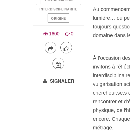
Au commencement,
INTERDISCIPLINARITE
lumière… ou peu
ORIGINE
toujours questio
1600
0
domaine dans le
À l’occasion de
invitons à réflé
interdisciplinai
SIGNALER
vulgarisation sc
chercheur.se.s d
rencontrer et d
physique, de l'h
encore.
Chaque 
métrage.