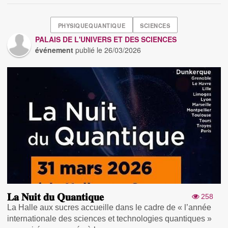
PHYSIQUEQUANTIQUE
SCIENCES
PALAIS DE L'UNIVERS ET DES SCIENCES
événement
publié le
26/03/2026
𝐋𝐚 𝐍𝐮𝐢𝐭 𝐝𝐮 𝐐𝐮𝐚𝐧𝐭𝐢𝐪𝐮𝐞
258
La Halle aux sucres accueille dans le cadre de « l’année
internationale des sciences et technologies quantiques »