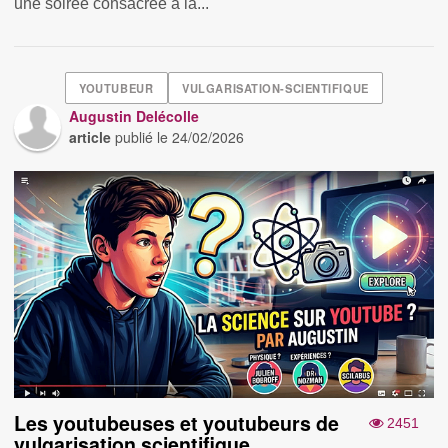
une soirée consacrée à la...
YOUTUBEUR
VULGARISATION-SCIENTIFIQUE
Augustin Delécolle
article
publié le
24/02/2026
Les youtubeuses et youtubeurs de
2451
vulgarisation scientifique