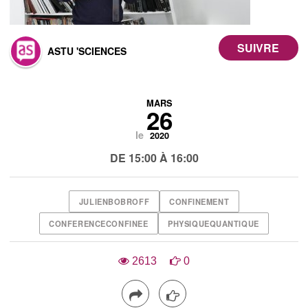
ASTU 'SCIENCES
MARS
26
le
2020
DE 15:00 À 16:00
JULIENBOBROFF
CONFINEMENT
CONFERENCECONFINEE
PHYSIQUEQUANTIQUE
2613
0