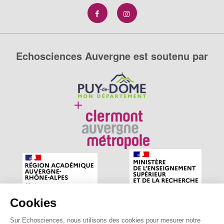
Echosciences Auvergne est soutenu par
Cookies
Sur Echosciences, nous utilisons des cookies pour mesurer notre
Echosciences Auvergne est le réseau social des amateurs