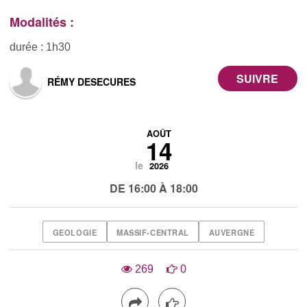
Modalités :
durée : 1h30
RÉMY DESECURES
AOÛT
14
le
2026
DE 16:00 À 18:00
GEOLOGIE
MASSIF-CENTRAL
AUVERGNE
269
0