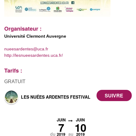
Organisateur :
Université Clermont Auvergne
nueesardentes@uca.fr
http://lesnueesardentes.uca.fr/
Tarifs :
GRATUIT
LES NUÉES ARDENTES FESTIVAL
JUIN
JUIN
7
10
du
au
2019
2019