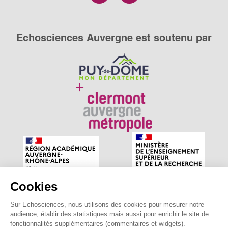
Echosciences Auvergne est soutenu par
Cookies
Sur Echosciences, nous utilisons des cookies pour mesurer notre
Echosciences Auvergne est le réseau social des amateurs
audience, établir des statistiques mais aussi pour enrichir le site de
de sciences et de technologies du territoire. Propulsé par
fonctionnalités supplémentaires (commentaires et widgets).