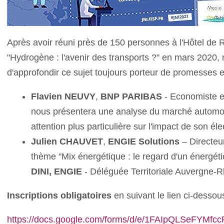
Après avoir réuni près de 150 personnes à l'Hôtel de
"Hydrogène : l'avenir des transports ?" en mars 2020
d'approfondir ce sujet toujours porteur de promesses et
Flavien NEUVY
,
BNP
PARIBAS
- Economiste e
nous présentera une analyse du marché automob
attention plus particulière sur l'impact de son élec
Julien CHAUVET
,
ENGIE
Solutions
– Directeu
thème "Mix énergétique : le regard d'un énergéti
DINI
, ENGIE
- Déléguée Territoriale Auvergne-
Inscriptions obligatoires
en suivant le lien ci-dessous
https://docs.google.com/forms/d/e/1FAIpQLSeFYM