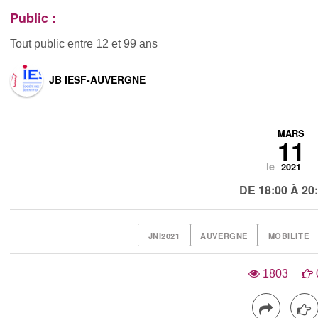
Public :
Tout public entre 12 et 99 ans
JB IESF-AUVERGNE
MARS
11
le
2021
DE 18:00 À 20
JNI2021
AUVERGNE
MOBILITE
1803