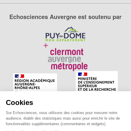
Echosciences Auvergne est soutenu par
Cookies
Sur Echosciences, nous utilisons des cookies pour mesurer notre
Echosciences Auvergne est le réseau social des amateurs
audience, établir des statistiques mais aussi pour enrichir le site de
de sciences et de technologies du territoire. Propulsé par
fonctionnalités supplémentaires (commentaires et widgets).
astu'sciences
.