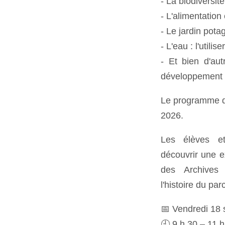
- La biodiversit
- L'alimentation 
- Le jardin potag
- L'eau : l'utilise
- Et bien d'au
développement 
Le programme dé
2026.
Les élèves et
découvrir une e
des Archives 
l'histoire du pa
📅 Vendredi 18
🕘 9 h 30 – 11 h