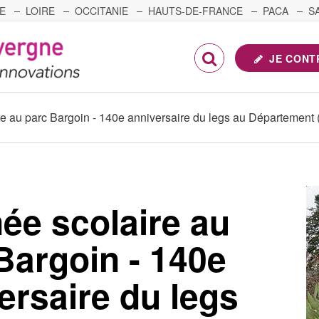
E
LOIRE
OCCITANIE
HAUTS-DE-FRANCE
PACA
S
FRANCHE-COMTÉ
JE CONT
re au parc Bargoin - 140e anniversaire du legs au Département
ée scolaire au
Bargoin - 140e
ersaire du legs