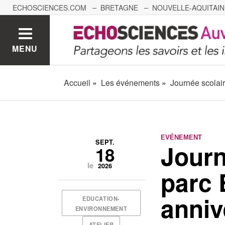
ECHOSCIENCES.COM
BRETAGNE
NOUVELLE-AQUITAIN
NANTES
GRENOBLE
GRAND EST
BOURGOGNE-
MENU
Accueil
Les événements
Journée scolai
EVÉNEMENT
SEPT.
Journ
18
le
2026
parc 
anniv
EDUCATION-
ENVIRONNEMENT
ATELIER