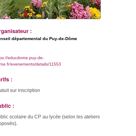
ganisateur :
nseil départemental du Puy-de-Dôme
tps://educdome.puy-de-
me.fr/evenements/details/11553
rifs :
atuit sur inscription
blic :
blic scolaire du CP au lycée (selon les ateliers
oposés).