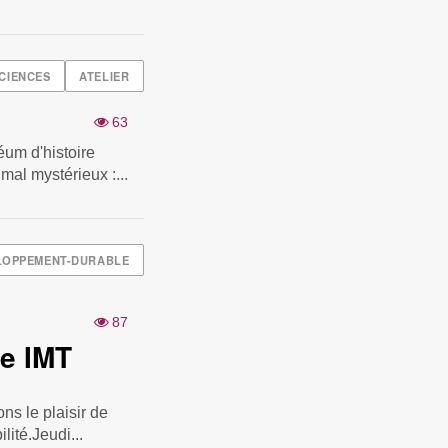
CIENCES
ATELIER
63
éum d'histoire
mal mystérieux :...
LOPPEMENT-DURABLE
87
ie IMT
ns le plaisir de
lité.Jeudi...