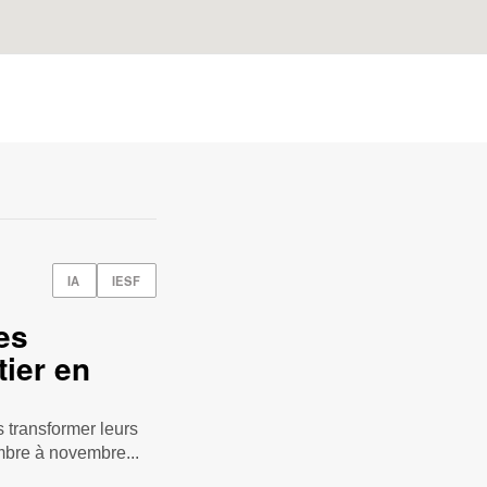
IA
IESF
es
ier en
 transformer leurs
bre à novembre...