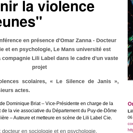
nir la violence
eunes"
nférence en présence d'Omar Zanna - Docteur
ie et en psychologie, Le Mans université est
a compagnie Lili Label dans le cadre d'un vaste
projet
olences scolaires, « Le Silence de Janis »,
ieurs actes.
Or
de Dominique Briat – Vice-Présidente en charge de la
 et de la vie associative du Département du Puy-de-Dôme
Li
06
ière – Auteure et metteure en scène de Lili Label Cie.
co
htt
docteur en sociologie et en psychologie,