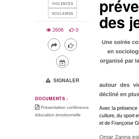
préve
VIOLENCES
SCOLAIRES
des j
2606
0
Une soirée co
en sociolog
organisé par l
SIGNALER
autour des vi
décliné en plus
DOCUMENTS :
Présentation conférence
Avec la présence 
éducation émotionnelle
culture, du sport
et de Françoise Gl
Omar Zanna est 