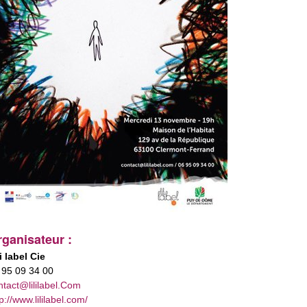
ganisateur :
li label Cie
 95 09 34 00
ntact@lililabel.Com
p://www.lililabel.com/