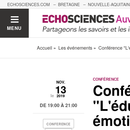
ECHOSCIENCES.COM
BRETAGNE
NOUVELLE-AQUITAIN
NANTES
GRENOBLE
GRAND EST
BOURGOGNE-
MENU
Accueil
Les événements
Conférence "L'
CONFÉRENCE
NOV.
Conf
13
le
2019
"L'éd
DE 19:00 À 21:00
émoti
CONFERENCE