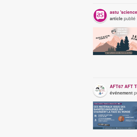
astu 'scienc
article
publié
AFT67 AFT 
événement
pu