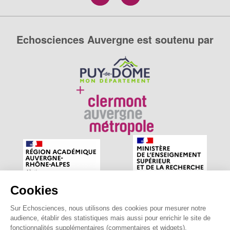
Echosciences Auvergne est soutenu par
Cookies
Sur Echosciences, nous utilisons des cookies pour mesurer notre
Echosciences Auvergne est le réseau social des amateurs
audience, établir des statistiques mais aussi pour enrichir le site de
de sciences et de technologies du territoire. Propulsé par
fonctionnalités supplémentaires (commentaires et widgets).