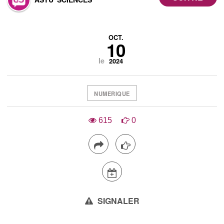
OCT.
10
le
2024
NUMERIQUE
615
0
SIGNALER