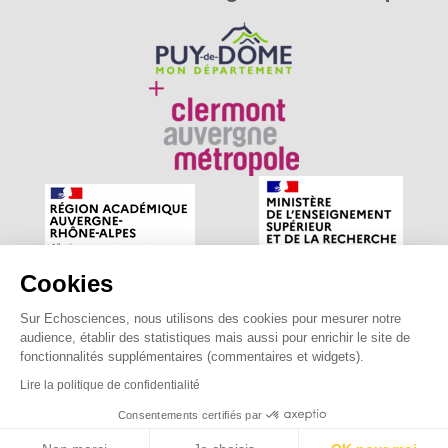
Cookies
Sur Echosciences, nous utilisons des cookies pour mesurer notre
Echosciences Auvergne est le réseau social des amateurs
audience, établir des statistiques mais aussi pour enrichir le site de
de sciences et de technologies du territoire. Propulsé par
fonctionnalités supplémentaires (commentaires et widgets).
astu'sciences
.
Lire la politique de confidentialité
Consentements certifiés par
Mentions légales
|
Politique de confidentialité
|
CGU
|
Ligne éditoriale