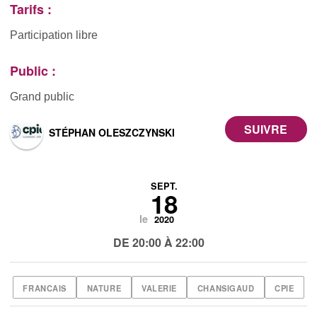
Tarifs :
Participation libre
Public :
Grand public
STÉPHAN OLESZCZYNSKI
SEPT.
18
le
2020
DE 20:00 À 22:00
FRANCAIS
NATURE
VALERIE
CHANSIGAUD
CPIE