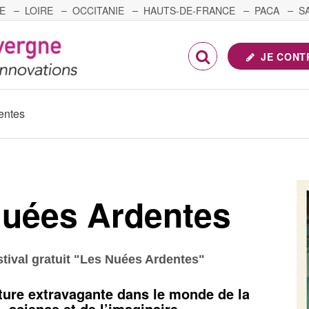
E
LOIRE
OCCITANIE
HAUTS-DE-FRANCE
PACA
S
FRANCHE-COMTÉ
JE CONT
entes
Nuées Ardentes
stival gratuit "Les Nuées Ardentes"
ure extravagante dans le monde de la
science et de l’imaginaire