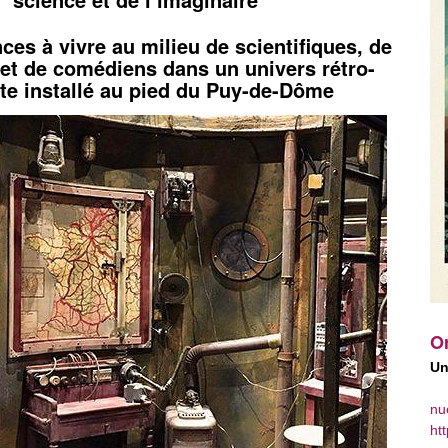
ces à vivre au milieu de scientifiques, de
et de comédiens dans un univers rétro-
ste installé au pied du Puy-de-Dôme
Or
Un
nu
ht