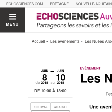
ECHOSCIENCES.COM
BRETAGNE
NOUVELLE-AQUITAIN
NANTES
GRENOBLE
GRAND EST
BOURGOGNE-
MENU
Accueil
Les événements
Les Nuées Ard
EVÉNEMENT
JUIN
JUIN
Les 
8
10
du
au
2018
2018
DE 10:00 À 18:00
Fe
Une avent
FESTIVAL
GRATUIT