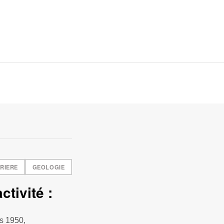
RIERE
GEOLOGIE
tivité :
es 1950,