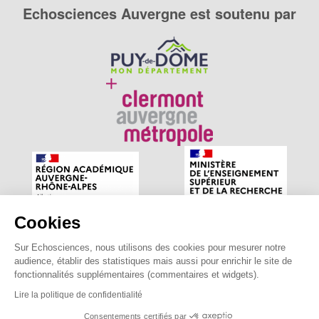
Echosciences Auvergne est soutenu par
Cookies
Sur Echosciences, nous utilisons des cookies pour mesurer notre
Echosciences Auvergne est le réseau social des amateurs
audience, établir des statistiques mais aussi pour enrichir le site de
de sciences et de technologies du territoire. Propulsé par
fonctionnalités supplémentaires (commentaires et widgets).
astu'sciences
.
Lire la politique de confidentialité
Consentements certifiés par