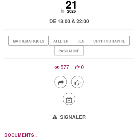
21
le
2026
DE 18:00 À 22:00
MATHEMATIQUES
ATELIER
JEU
CRYPTOGRAPHIE
PASCALINE
577
0
SIGNALER
DOCUMENTS :