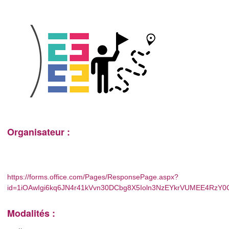
Organisateur :
https://forms.office.com/Pages/ResponsePage.aspx?
id=1iOAwIgi6kq6JN4r41kVvn30DCbg8X5Ioln3NzEYkrVUMEE4Rz
Modalités :