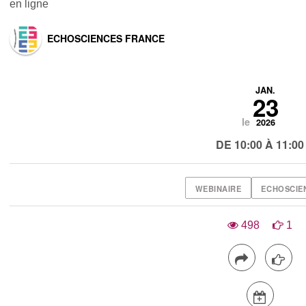
en ligne
ECHOSCIENCES FRANCE
JAN.
23
le
2026
DE 10:00 À 11:00
WEBINAIRE
ECHOSCIE
498
1