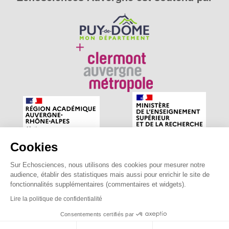
Cookies
Sur Echosciences, nous utilisons des cookies pour mesurer notre
Echosciences Auvergne est le réseau social des amateurs
audience, établir des statistiques mais aussi pour enrichir le site de
de sciences et de technologies du territoire. Propulsé par
fonctionnalités supplémentaires (commentaires et widgets).
astu'sciences
.
Lire la politique de confidentialité
Consentements certifiés par
Mentions légales
|
Politique de confidentialité
|
CGU
|
Ligne éditoriale