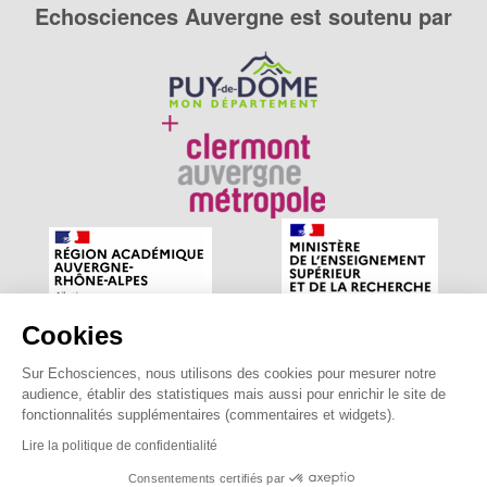
Echosciences Auvergne est soutenu par
Cookies
Sur Echosciences, nous utilisons des cookies pour mesurer notre
Echosciences Auvergne est le réseau social des amateurs
audience, établir des statistiques mais aussi pour enrichir le site de
de sciences et de technologies du territoire. Propulsé par
fonctionnalités supplémentaires (commentaires et widgets).
astu'sciences
.
Lire la politique de confidentialité
Consentements certifiés par
Mentions légales
|
Politique de confidentialité
|
CGU