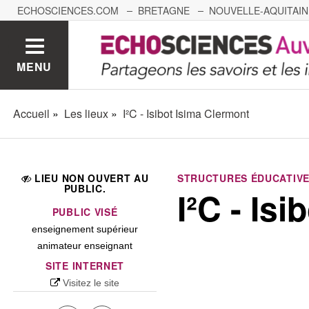
ECHOSCIENCES.COM
BRETAGNE
NOUVELLE-AQUITAIN
NANTES
GRENOBLE
GRAND EST
BOURGOGNE-
MENU
Accueil
Les lieux
I²C - Isibot Isima Clermont
LIEU NON OUVERT AU
STRUCTURES ÉDUCATIVE
PUBLIC.
I²C - Is
PUBLIC VISÉ
enseignement supérieur
animateur enseignant
SITE INTERNET
Visitez le site