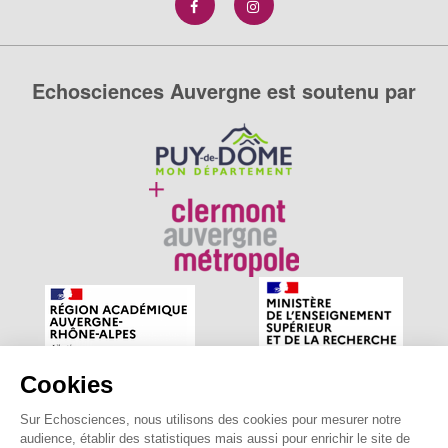
Echosciences Auvergne est soutenu par
Cookies
Sur Echosciences, nous utilisons des cookies pour mesurer notre
Echosciences Auvergne est le réseau social des amateurs
audience, établir des statistiques mais aussi pour enrichir le site de
de sciences et de technologies du territoire. Propulsé par