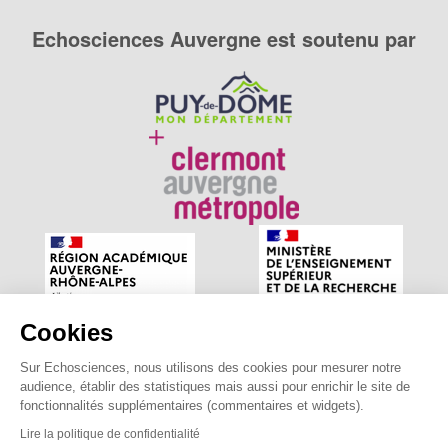
Echosciences Auvergne est soutenu par
Cookies
Sur Echosciences, nous utilisons des cookies pour mesurer notre
Echosciences Auvergne est le réseau social des amateurs
audience, établir des statistiques mais aussi pour enrichir le site de
de sciences et de technologies du territoire. Propulsé par
fonctionnalités supplémentaires (commentaires et widgets).
astu'sciences
.
Lire la politique de confidentialité