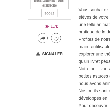
ENSEIGNEMENT-DES-
SCIENCES
Vous souhaitez r
ECOLE
élèves de votre
une telle anima
1.7k
pratique de la d
Profitez de notr
main réutilisabl
SIGNALER
explorer une thé
qu'un livret péd
Notre but : vou
petites astuces
nous avons ani
Nos outils sont 
développés en l
Pour découvrir l