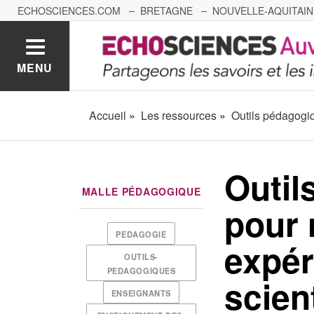
ECHOSCIENCES.COM
BRETAGNE
NOUVELLE-AQUITAIN
NANTES
GRENOBLE
GRAND EST
BOURGOGNE-
MENU
Accueil
Les ressources
Outils pédagogiq
Outil
MALLE PÉDAGOGIQUE
pour 
PEDAGOGIE
expér
OUTILS-
PEDAGOGIQUES
scien
ENSEIGNANTS