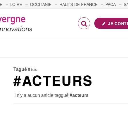
E
LOIRE
OCCITANIE
HAUTS-DE-FRANCE
PACA
S
FRANCHE-COMTÉ
JE CONT
Tagué
0
fois
#ACTEURS
Il n'y a aucun article taggué
#acteurs