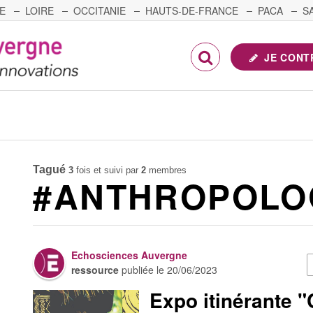
E
LOIRE
OCCITANIE
HAUTS-DE-FRANCE
PACA
S
FRANCHE-COMTÉ
JE CONT
Tagué
3
fois et suivi par
2
membres
#ANTHROPOLO
Echosciences Auvergne
ressource
publiée le
20/06/2023
Expo itinérante "