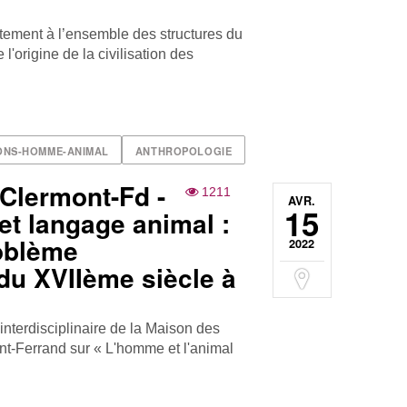
itement à l’ensemble des structures du
origine de la civilisation des
ONS-HOMME-ANIMAL
ANTHROPOLOGIE
Clermont-Fd -
1211
AVR.
15
t langage animal :
roblème
2022
du XVIIème siècle à
nterdisciplinaire de la Maison des
t-Ferrand sur « L'homme et l'animal