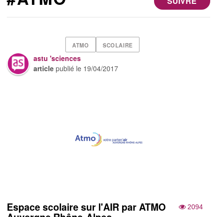
SUIVRE
ATMO
SCOLAIRE
astu 'sciences
article
publié le
19/04/2017
Espace scolaire sur l'AIR par ATMO
2094