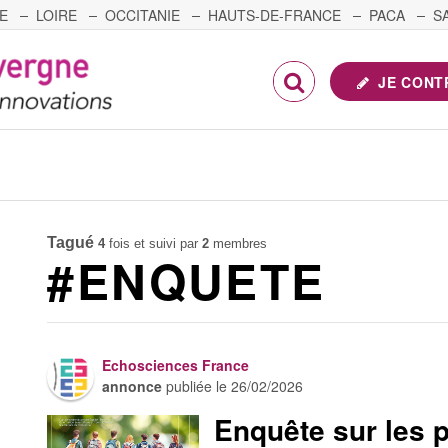
E
LOIRE
OCCITANIE
HAUTS-DE-FRANCE
PACA
S
FRANCHE-COMTÉ
JE CONT
Tagué
4
fois et suivi par
2
membres
#ENQUETE
Echosciences France
annonce
publiée le
26/02/2026
Enquête sur les p