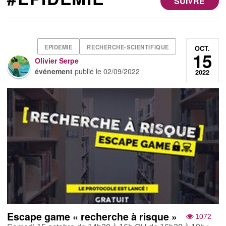
SUIVRE
EPIDEMIE
RECHERCHE-SCIENTIFIQUE
OCT.
15
Olivier Serpe
événement
publié le
02/09/2022
2022
Escape game « recherche à risque »
1072