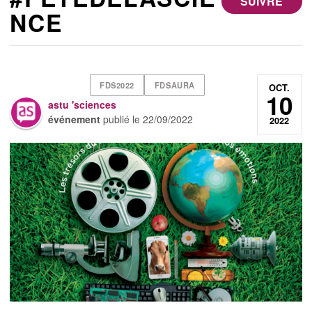
SUIVRE
NCE
FDS2022
FDSAURA
OCT.
10
astu 'sciences
événement
publié le
22/09/2022
2022