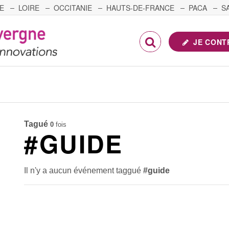
E
LOIRE
OCCITANIE
HAUTS-DE-FRANCE
PACA
S
FRANCHE-COMTÉ
JE CONT
Tagué
0
fois
#GUIDE
Il n'y a aucun événement taggué
#guide