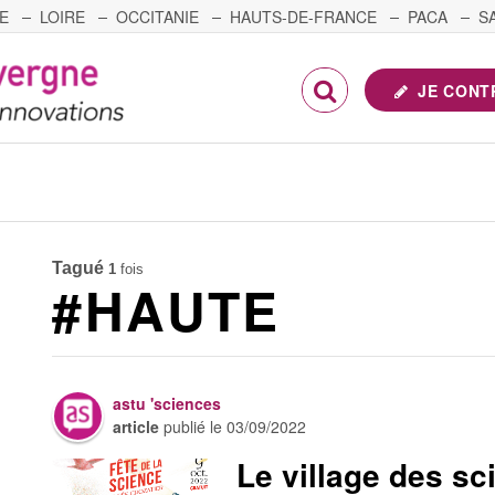
E
LOIRE
OCCITANIE
HAUTS-DE-FRANCE
PACA
S
FRANCHE-COMTÉ
JE CONT
Tagué
1
fois
#HAUTE
astu 'sciences
article
publié le
03/09/2022
Le village des sc