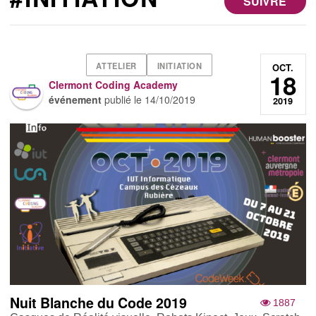
SUIVRE
ATTELIER
INITIATION
OCT.
18
Clermont Coding Academy
événement
publié le
14/10/2019
2019
Nuit Blanche du Code 2019
1887