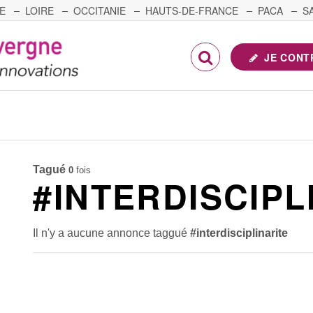
E
LOIRE
OCCITANIE
HAUTS-DE-FRANCE
PACA
S
FRANCHE-COMTÉ
JE CONT
Tagué
0
fois
#INTERDISCIPL
Il n'y a aucune annonce taggué
#interdisciplinarite